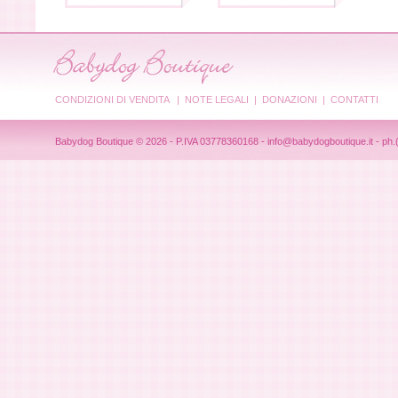
CONDIZIONI DI VENDITA
|
NOTE LEGALI
|
DONAZIONI
|
CONTATTI
Babydog Boutique © 2026 - P.IVA 03778360168 -
info@babydogboutique.it
- ph.